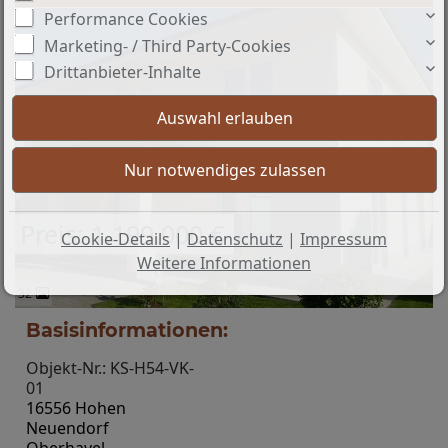
Performance Cookies
Marketing- / Third Party-Cookies
Drittanbieter-Inhalte
Preis: 1.199.000 €
Cookie-Details
|
Datenschutz
|
Impressum
Weitere Informationen
32
Basisinformationen:
Objekt-Nr.: KS-H54-VK-
01
16556 Hohen
Neuendorf