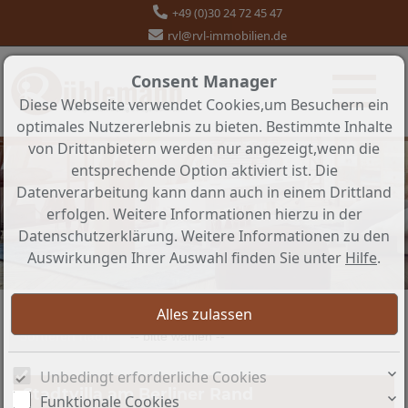
+49 (0)30 24 72 45 47
rvl@rvl-immobilien.de
Consent Manager
Diese Webseite verwendet Cookies,um Besuchern ein
optimales Nutzererlebnis zu bieten. Bestimmte Inhalte
von Drittanbietern werden nur angezeigt,wenn die
entsprechende Option aktiviert ist. Die
Datenverarbeitung kann dann auch in einem Drittland
erfolgen. Weitere Informationen hierzu in der
Datenschutzerklärung. Weitere Informationen zu den
Auswirkungen Ihrer Auswahl finden Sie unter
Hilfe
.
Sortieren nach
-- bitte wählen --
Unbedingt erforderliche Cookies
Stadtvilla am Berliner Rand
Funktionale Cookies