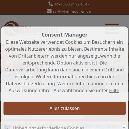
+49 (0)30 24 72 45 47
rvl@rvl-immobilien.de
Consent Manager
Diese Webseite verwendet Cookies,um Besuchern ein
optimales Nutzererlebnis zu bieten. Bestimmte Inhalte
von Drittanbietern werden nur angezeigt,wenn die
entsprechende Option aktiviert ist. Die
Datenverarbeitung kann dann auch in einem Drittland
erfolgen. Weitere Informationen hierzu in der
Datenschutzerklärung. Weitere Informationen zu den
Auswirkungen Ihrer Auswahl finden Sie unter
Hilfe
.
Besichtigungen erwünscht. Objekt-Nr.:
(Bitte geben Sie uns 3 Termine zur Auswahl mit Datum +
Unbedingt erforderliche Cookies