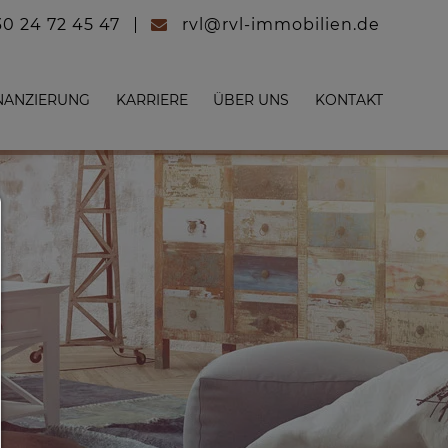
30 24 72 45 47
rvl@rvl-immobilien.de
NANZIERUNG
KARRIERE
ÜBER UNS
KONTAKT
Consent Manager
HILFE
Um fortfahren zu können,müssen Sie eine Cook
Auswahl treffen. Nachfolgend erhalten Sie ein
Erläuterung der verschiedenen Optionen und ih
Bedeutung.
Alles zulassen: