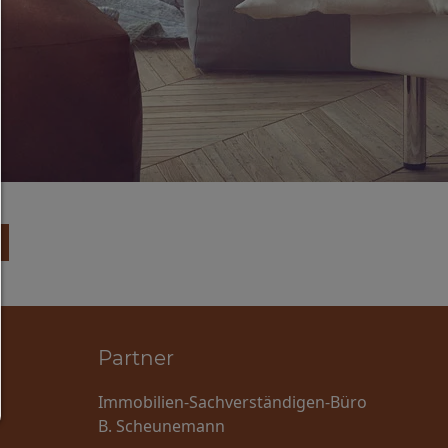
Jedes Cookie wie z.B. Tracking- und Analytische-Co
sowie Drittanbieter-Inhalte.
Auswahl erlauben:
Es werden nur Drittanbieter-Inhalte oder die Coo
Arten zugelassen die Sie in den Checkboxen ange
haben.
Nur notwendiges zulassen:
Es werden nur die technisch notwendigen Cook
zugelassen und keine Drittanbieter-Inhalte.
Sie können Ihre Cookie-Einstellung jederzeit hier ä
Cookie-Details
|
Datenschutz
|
Impressum
Partner
zurück
Immobilien-Sachverständigen-Büro
B. Scheunemann